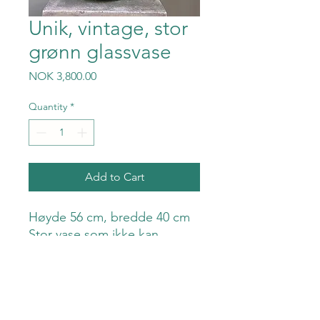
Unik, vintage, stor
grønn glassvase
Price
NOK 3,800.00
Quantity
*
Add to Cart
Høyde 56 cm, bredde 40 cm
Stor vase som ikke kan
sendes.
Henting/levering/spesialfrakt
avklares ved bestilling.